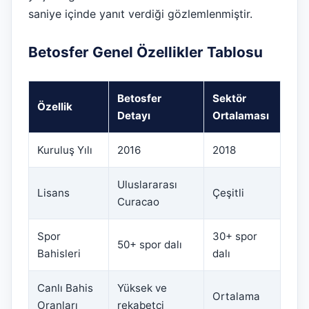
saniye içinde yanıt verdiği gözlemlenmiştir.
Betosfer Genel Özellikler Tablosu
Betosfer
Sektör
Özellik
Detayı
Ortalaması
Kuruluş Yılı
2016
2018
Uluslararası
Lisans
Çeşitli
Curacao
Spor
30+ spor
50+ spor dalı
Bahisleri
dalı
Canlı Bahis
Yüksek ve
Ortalama
Oranları
rekabetçi