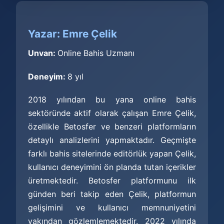
Yazar: Emre Çelik
Unvan:
Online Bahis Uzmanı
Deneyim:
8 yıl
2018 yılından bu yana online bahis
sektöründe aktif olarak çalışan Emre Çelik,
özellikle Betosfer ve benzeri platformların
detaylı analizlerini yapmaktadır. Geçmişte
farklı bahis sitelerinde editörlük yapan Çelik,
kullanıcı deneyimini ön planda tutan içerikler
üretmektedir. Betosfer platformunu ilk
günden beri takip eden Çelik, platformun
gelişimini ve kullanıcı memnuniyetini
yakından gözlemlemektedir. 2022 yılında