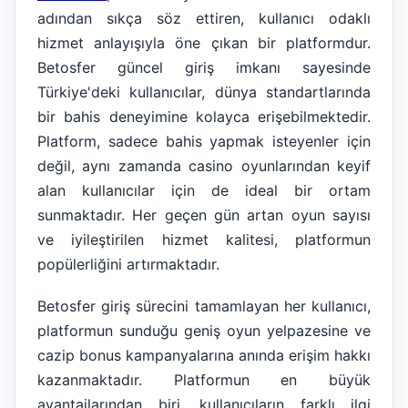
adından sıkça söz ettiren, kullanıcı odaklı
hizmet anlayışıyla öne çıkan bir platformdur.
Betosfer güncel giriş imkanı sayesinde
Türkiye'deki kullanıcılar, dünya standartlarında
bir bahis deneyimine kolayca erişebilmektedir.
Platform, sadece bahis yapmak isteyenler için
değil, aynı zamanda casino oyunlarından keyif
alan kullanıcılar için de ideal bir ortam
sunmaktadır. Her geçen gün artan oyun sayısı
ve iyileştirilen hizmet kalitesi, platformun
popülerliğini artırmaktadır.
Betosfer giriş sürecini tamamlayan her kullanıcı,
platformun sunduğu geniş oyun yelpazesine ve
cazip bonus kampanyalarına anında erişim hakkı
kazanmaktadır. Platformun en büyük
avantajlarından biri, kullanıcıların farklı ilgi