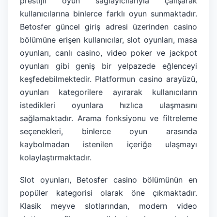
prestijli oyun sağlayıcılarıyla çalışarak
kullanıcılarına binlerce farklı oyun sunmaktadır.
Betosfer güncel giriş adresi üzerinden casino
bölümüne erişen kullanıcılar, slot oyunları, masa
oyunları, canlı casino, video poker ve jackpot
oyunları gibi geniş bir yelpazede eğlenceyi
keşfedebilmektedir. Platformun casino arayüzü,
oyunları kategorilere ayırarak kullanıcıların
istedikleri oyunlara hızlıca ulaşmasını
sağlamaktadır. Arama fonksiyonu ve filtreleme
seçenekleri, binlerce oyun arasında
kaybolmadan istenilen içeriğe ulaşmayı
kolaylaştırmaktadır.
Slot oyunları, Betosfer casino bölümünün en
popüler kategorisi olarak öne çıkmaktadır.
Klasik meyve slotlarından, modern video