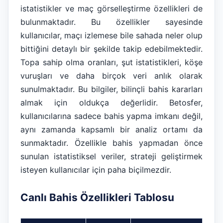
istatistikler ve maç görselleştirme özellikleri de
bulunmaktadır. Bu özellikler sayesinde
kullanıcılar, maçı izlemese bile sahada neler olup
bittiğini detaylı bir şekilde takip edebilmektedir.
Topa sahip olma oranları, şut istatistikleri, köşe
vuruşları ve daha birçok veri anlık olarak
sunulmaktadır. Bu bilgiler, bilinçli bahis kararları
almak için oldukça değerlidir. Betosfer,
kullanıcılarına sadece bahis yapma imkanı değil,
aynı zamanda kapsamlı bir analiz ortamı da
sunmaktadır. Özellikle bahis yapmadan önce
sunulan istatistiksel veriler, strateji geliştirmek
isteyen kullanıcılar için paha biçilmezdir.
Canlı Bahis Özellikleri Tablosu