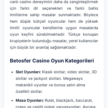
canlı casino deneyimini daha da zenginleştirmek
için farklı dil seçenekleri ve farklı bahis
limitlerine sahip masalar sunmaktadır. Böylece
hem düşük bütçeli oyuncular hem de yüksek
limitli oyuncular kendilerine uygun masalarda
oyun keyfini sürebilmektedir. Türkçe konuşan
krupiyelerin bulunduğu masalar, yerel kullanıcılar
için büyük bir avantaj sağlamaktadır.
Betosfer Casino Oyun Kategorileri
Slot Oyunları:
Klasik slotlar, video slotlar, 3D
slotlar ve jackpot slotları. Megaways
mekanikli oyunlar ve bonus satın alma
özellikli slotlar.
Masa Oyunları:
Rulet, blackjack, baccarat,
craps ve çeşitli poker varyasyonları. Avrupa,