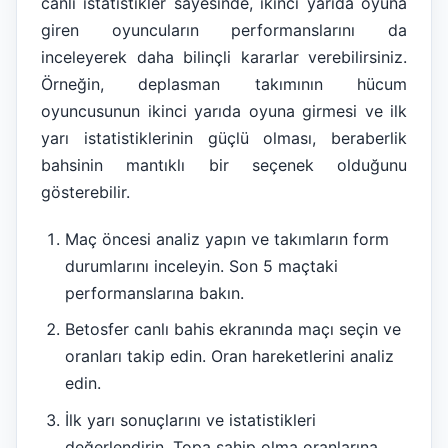
canlı istatistikler sayesinde, ikinci yarıda oyuna
giren oyuncuların performanslarını da
inceleyerek daha bilinçli kararlar verebilirsiniz.
Örneğin, deplasman takımının hücum
oyuncusunun ikinci yarıda oyuna girmesi ve ilk
yarı istatistiklerinin güçlü olması, beraberlik
bahsinin mantıklı bir seçenek olduğunu
gösterebilir.
Maç öncesi analiz yapın ve takımların form
durumlarını inceleyin. Son 5 maçtaki
performanslarına bakın.
Betosfer canlı bahis ekranında maçı seçin ve
oranları takip edin. Oran hareketlerini analiz
edin.
İlk yarı sonuçlarını ve istatistikleri
değerlendirin. Topa sahip olma oranlarına