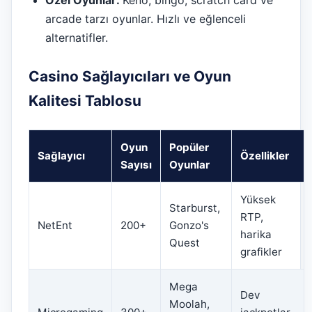
arcade tarzı oyunlar. Hızlı ve eğlenceli
alternatifler.
Casino Sağlayıcıları ve Oyun
Kalitesi Tablosu
Oyun
Popüler
Sağlayıcı
Özellikler
Sayısı
Oyunlar
Yüksek
Starburst,
RTP,
NetEnt
200+
Gonzo's
harika
Quest
grafikler
Mega
Dev
Moolah,