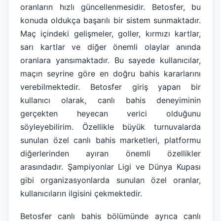
oranların hızlı güncellenmesidir. Betosfer, bu
konuda oldukça başarılı bir sistem sunmaktadır.
Maç içindeki gelişmeler, goller, kırmızı kartlar,
sarı kartlar ve diğer önemli olaylar anında
oranlara yansımaktadır. Bu sayede kullanıcılar,
maçın seyrine göre en doğru bahis kararlarını
verebilmektedir. Betosfer giriş yapan bir
kullanıcı olarak, canlı bahis deneyiminin
gerçekten heyecan verici olduğunu
söyleyebilirim. Özellikle büyük turnuvalarda
sunulan özel canlı bahis marketleri, platformu
diğerlerinden ayıran önemli özellikler
arasındadır. Şampiyonlar Ligi ve Dünya Kupası
gibi organizasyonlarda sunulan özel oranlar,
kullanıcıların ilgisini çekmektedir.
Betosfer canlı bahis bölümünde ayrıca canlı