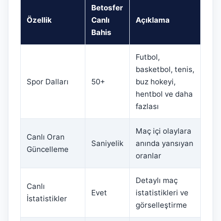
Betosfer
Özellik
Canlı
Açıklama
Bahis
Futbol,
basketbol, tenis,
Spor Dalları
50+
buz hokeyi,
hentbol ve daha
fazlası
Maç içi olaylara
Canlı Oran
Saniyelik
anında yansıyan
Güncelleme
oranlar
Detaylı maç
Canlı
Evet
istatistikleri ve
İstatistikler
görselleştirme