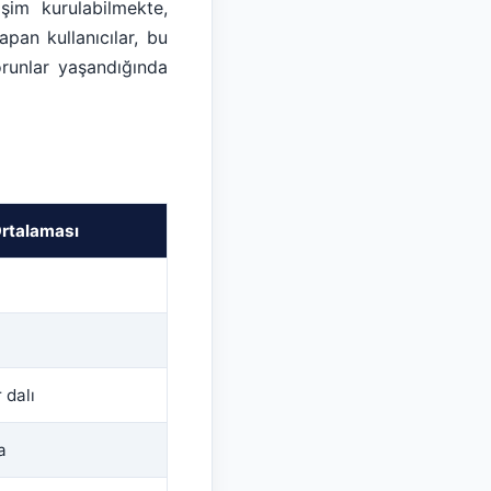
şim kurulabilmekte,
apan kullanıcılar, bu
sorunlar yaşandığında
Ortalaması
 dalı
a