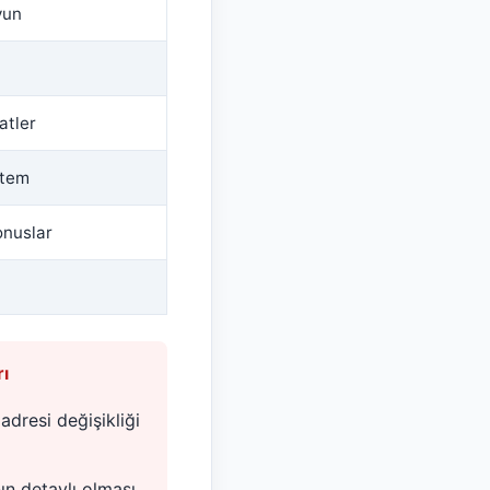
yun
aatler
ntem
onuslar
ı
adresi değişikliği
ın detaylı olması