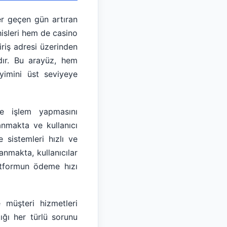
er geçen gün artıran
hisleri hem de casino
iriş adresi üzerinden
adır. Bu arayüz, hem
yimini üst seviyeye
nle işlem yapmasını
lanmakta ve kullanıcı
 sistemleri hızlı ve
anmakta, kullanıcılar
atformun ödeme hızı
 müşteri hizmetleri
tığı her türlü sorunu