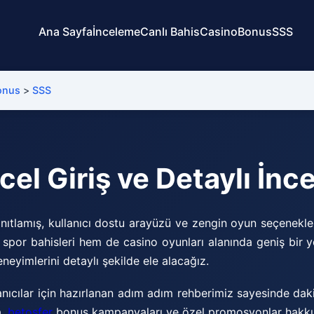
Ana Sayfa
İnceleme
Canlı Bahis
Casino
Bonus
SSS
onus
>
SSS
el Giriş ve Detaylı İn
nıtlamış, kullanıcı dostu arayüzü ve zengin oyun seçenekle
em spor bahisleri hem de casino oyunları alanında geniş bir
eneyimlerini detaylı şekilde ele alacağız.
ullanıcılar için hazırlanan adım adım rehberimiz sayesinde da
a,
betosfer
bonus kampanyaları ve özel promosyonlar hakkında