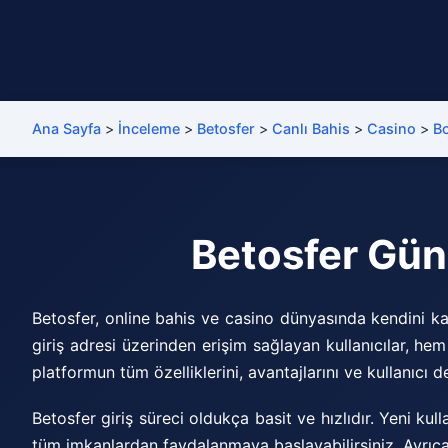
Ana Sayfa
>
İnceleme
>
Betosfer
>
Canlı Bahis
>
Casino
>
B
Betosfer Günc
Betosfer, online bahis ve casino dünyasında kendini ka
giriş adresi üzerinden erişim sağlayan kullanıcılar, h
platformun tüm özelliklerini, avantajlarını ve kullanıcı d
Betosfer giriş süreci oldukça basit ve hızlıdır. Yeni k
tüm imkanlardan faydalanmaya başlayabilirsiniz. Ayrıc