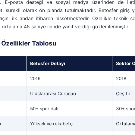
r. E-posta desteği ve sosyal medya üzerinden de ileti
i sürekli olarak ön planda tutulmaktadır. Betosfer giriş y
yışını ilk andan itibaren hissetmektedir. Özellikle teknik 
n ortalama 45 saniye içinde yanıt verdiği gözlemlenmiştir.
 Özellikler Tablosu
Betosfer Detayı
Sektör 
2016
2018
Uluslararası Curacao
Çeşitli
50+ spor dalı
30+ spor
ı
Yüksek ve rekabetçi
Ortalam