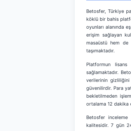
Betosfer, Türkiye p
köklü bir bahis plat
oyunları alanında eş
erişim sağlayan kul
masaüstü hem de mo
taşımaktadır.
Platformun lisans 
sağlamaktadır. Betos
verilerinin gizlili
güvenilirdir. Para y
bekletilmeden işle
ortalama 12 dakika 
Betosfer inceleme 
kalitesidir. 7 gün 2