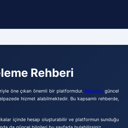
celeme Rehberi
riyle öne çıkan önemli bir platformdur.
Betosfer
güncel
 yelpazede hizmet alabilmektedir. Bu kapsamlı rehberde,
kikalar içinde hesap oluşturabilir ve platformun sunduğu
 da güncel bilgileri bu sayfada bulabilirsiniz.